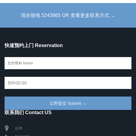
现在致电 5243865 OR 查看更多联系方式 →
快速预约上门 Reservation
联系我们 Contact US
台湾