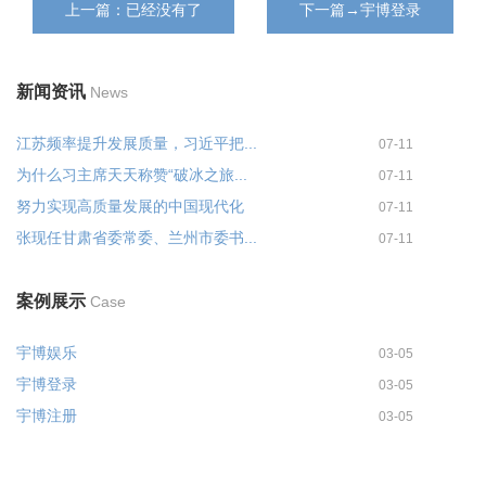
上一篇：已经没有了
下一篇→宇博登录
新闻资讯
News
江苏频率提升发展质量，习近平把...
07-11
为什么习主席天天称赞“破冰之旅...
07-11
努力实现高质量发展的中国现代化
07-11
张现任甘肃省委常委、兰州市委书...
07-11
案例展示
Case
宇博娱乐
03-05
宇博登录
03-05
宇博注册
03-05