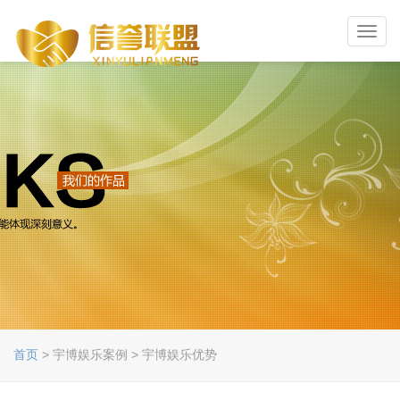
Toggl
navig
首页
> 宇博娱乐案例 > 宇博娱乐优势