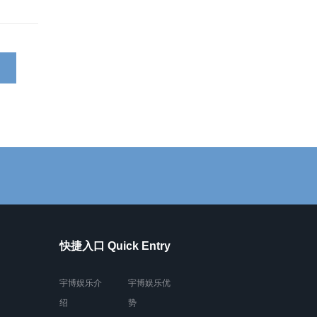
快捷入口 Quick Entry
宇博娱乐介
宇博娱乐优
绍
势