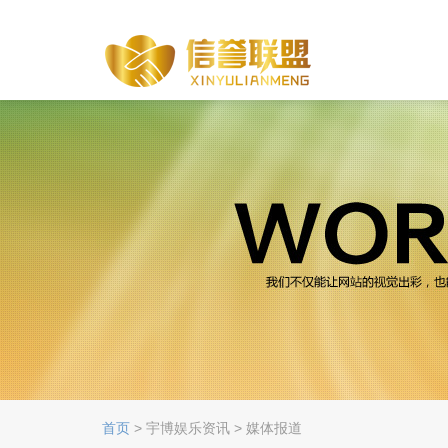
首页
> 宇博娱乐资讯 > 媒体报道