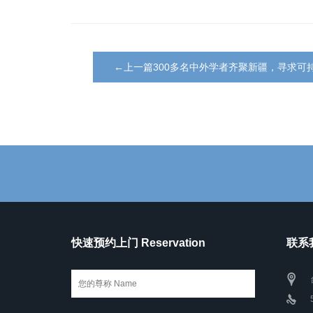
←上一篇300多名中外学者齐聚新疆，寻求可
快速预约上门 Reservation
联系我