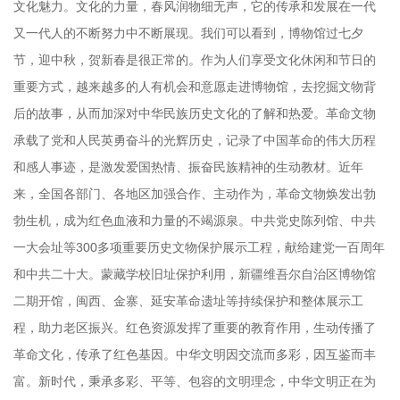
文化魅力。文化的力量，春风润物细无声，它的传承和发展在一代
又一代人的不断努力中不断展现。我们可以看到，博物馆过七夕
节，迎中秋，贺新春是很正常的。作为人们享受文化休闲和节日的
重要方式，越来越多的人有机会和意愿走进博物馆，去挖掘文物背
后的故事，从而加深对中华民族历史文化的了解和热爱。革命文物
承载了党和人民英勇奋斗的光辉历史，记录了中国革命的伟大历程
和感人事迹，是激发爱国热情、振奋民族精神的生动教材。近年
来，全国各部门、各地区加强合作、主动作为，革命文物焕发出勃
勃生机，成为红色血液和力量的不竭源泉。中共党史陈列馆、中共
一大会址等300多项重要历史文物保护展示工程，献给建党一百周年
和中共二十大。蒙藏学校旧址保护利用，新疆维吾尔自治区博物馆
二期开馆，闽西、金寨、延安革命遗址等持续保护和整体展示工
程，助力老区振兴。红色资源发挥了重要的教育作用，生动传播了
革命文化，传承了红色基因。中华文明因交流而多彩，因互鉴而丰
富。新时代，秉承多彩、平等、包容的文明理念，中华文明正在为