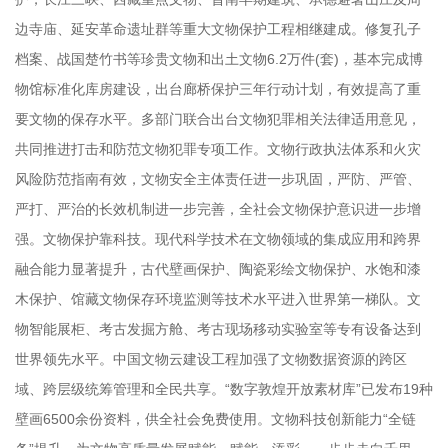
边寺庙、延安革命遗址群等重大文物保护工程相继建成。修复孔子
档案、战国楚竹书等珍贵文物和出土文物6.2万件(套)，基本完成博
物馆标准化库房建设，出台廊桥保护三年行动计划，有效提高了重
要文物的保存水平。多部门联合出台文物犯罪相关法律适用意见，
共同推进打击和防范文物犯罪专项工作。文物行政执法体系和火灾
风险防范指南有效，文物安全主体责任进一步巩固，严防、严管、
严打、严治的长效机制进一步完善，全社会文物保护意识进一步增
强。文物保护靠科技。现代科学技术在文物领域的集成应用和跨界
融合能力显著提升，古代壁画保护、陶瓷彩绘文物保护、水饱和漆
木保护、馆藏文物保存环境监测等技术水平进入世界第一梯队。文
物智能展柜、考古发掘方舱、考古现场移动实验室等专有设备达到
世界领先水平。中国文物云建设工程加强了文物数据资源的跨区
域、跨层级统筹管理和全民共享。“数字敦煌开放素材库”已发布19种
壁画6500余份资料，供全社会免费使用。文物科技创新能力“全链