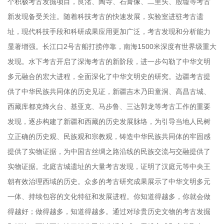
个积极考古发掘项目，良渚、陶寺、石膏像、二里头、殷墟等考古
新发现备受关注。随着科技考古的快速发展，实验室进驻考古遗
址，现代科技手段和科研成果应用更加广泛，考古发现和分析能力
显著增强。长江口2号古船打捞停靠，南海1500米深度有世界级重大
发现。水下考古开启了深海考古的新阶段，进一步勾勒了中华文明
多元融合的宏大进程，全面深化了中华文明史的研究。边疆考古提
供了中华民族共同体的历史见证，新疆吉木乃田童洞、高昌古城、
西藏库都克烽火台、基亚克、马步鲁、三达郭龙等考古工作的重要
发现，逐步构建了新疆和西藏的历史发展脉络，为引导当地人民树
立正确的历史观、民族观和宗教观，铸造中华民族共同体的牢固感
提供了实物证据，为中国古丝绸之路沿线的民族交流与交融提供了
实物证据。北庭古城遗址的大量考古发现，证明了汉庭元等中央王
朝有效治理西域的历史。众多的考古研究成果展示了中华文明多元
一体、持续包容的文化特征和发展进程。你知道得越多，你就会做
得越好；做得越多，知道得越多。通过对珍贵历史文物的考古发掘